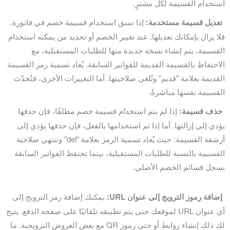
استخدام القسيمة لكل مشترٍ.
تعديل قسيمة مستخدمة:
إذا سبق استخدام قسيمة خصم في فاتورة،
فلا يزال بإمكانك تعديلها. عند تغيير الخصم أو تحديد من يمكنه استخدام
القسيمة، يتم إنشاء نسخة جديدة منها للطلبات المستقبلية، مع
الاحتفاظ بالقسيمة القديمة للفواتير السابقة. يُعاد تسمية رمز القسيمة
القديمة بعلامة "قديم" وتُلغى صلاحيتها. أما التغييرات الأخرى، فتُحدّث
القسيمة نفسها مباشرةً.
حذف قسيمة:
إذا لم يتم استخدام قسيمة خصم مطلقًا، فإن حذفها
يؤدي إلى إزالتها. أما إذا تم استخدامها بالفعل، فإن حذفها يؤدي إلى
أرشفة القسيمة: حيث يُعاد تسمية الرمز بعلامة "del" وتنتهي صلاحية
القسيمة بالنسبة للطلبات المستقبلية، بينما تحتفظ الفواتير السابقة
بسجل قسائم الخصم الأصلي.
إضافة رموز الترويج إلى عنوان URL:
يمكنك إضافة رمز الترويج إلى
أي عنوان URL لموقعك حتى يتم تطبيقه تلقائيًا على صفحة الدفع. يتيح
لك ذلك إنشاء روابط أو حتى رموز QR مع بعض العروض الترويجية. ما