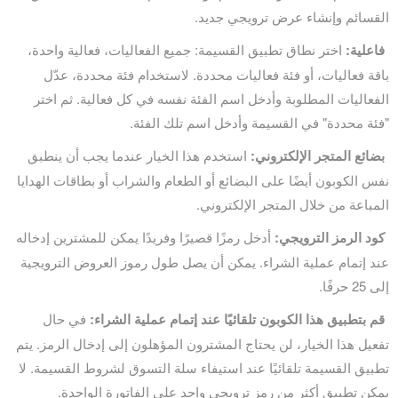
القسائم وإنشاء عرض ترويجي جديد.
فاعلية:
اختر نطاق تطبيق القسيمة: جميع الفعاليات، فعالية واحدة،
باقة فعاليات، أو فئة فعاليات محددة. لاستخدام فئة محددة، عدّل
الفعاليات المطلوبة وأدخل اسم الفئة نفسه في كل فعالية. ثم اختر
"فئة محددة" في القسيمة وأدخل اسم تلك الفئة.
بضائع المتجر الإلكتروني:
استخدم هذا الخيار عندما يجب أن ينطبق
نفس الكوبون أيضًا على البضائع أو الطعام والشراب أو بطاقات الهدايا
المباعة من خلال المتجر الإلكتروني.
كود الرمز الترويجي:
أدخل رمزًا قصيرًا وفريدًا يمكن للمشترين إدخاله
عند إتمام عملية الشراء. يمكن أن يصل طول رموز العروض الترويجية
إلى 25 حرفًا.
قم بتطبيق هذا الكوبون تلقائيًا عند إتمام عملية الشراء:
في حال
تفعيل هذا الخيار، لن يحتاج المشترون المؤهلون إلى إدخال الرمز. يتم
تطبيق القسيمة تلقائيًا عند استيفاء سلة التسوق لشروط القسيمة. لا
يمكن تطبيق أكثر من رمز ترويجي واحد على الفاتورة الواحدة.