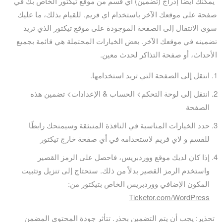
يمكنك أيضًا إدراج (تضمين) أي قسم من موقع تيكتور الخاص بك في
صفحة على موقعك الآخر باستخدام اي فريم. للقيام بذلك، ما عليك
سوى الانتقال إلى الصفحة الموجودة على موقع تيكتور الذي تريد
تضمينه في موقعك الآخر. بعض الخيارات المحتملة هي قائمة بجميع
الأحداث، أو صفحة التذاكر لحدث معين.
انتقل إلى الصفحة التي تريد استخدامها.
انتقل إلى لوحة التحكم> الحساب & الإعدادات> تضمين هذه
الصفحة
حدد الخيارات المناسبة في النافذة المنبثقة وسيمنحك رابطًا
للقسم و لاي فريم لاستخدامه في أي صفحة خارج تيكتور
إذا كان لديك موقع ووردبريس، فاحصل على الرمز القصير
واستخدم الرمز القصير بدلاً من ذلك. ستحتاج إلى تنزيل وتثبيت
المكون الإضافي ووردبريس الخاص بتيكتور من:
Ticketor.com/WordPress
تحذير: يجب أن يتم التضمين بحذر. تتأثر جودة المحتوى المضمن