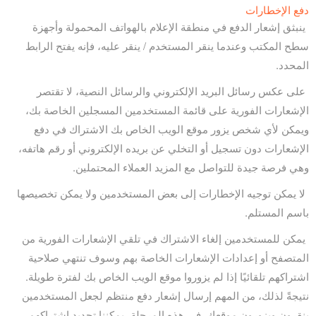
دفع الإخطارات
ينبثق إشعار الدفع في منطقة الإعلام بالهواتف المحمولة وأجهزة
سطح المكتب وعندما ينقر المستخدم / ينقر عليه، فإنه يفتح الرابط
المحدد.
على عكس رسائل البريد الإلكتروني والرسائل النصية، لا تقتصر
الإشعارات الفورية على قائمة المستخدمين المسجلين الخاصة بك،
ويمكن لأي شخص يزور موقع الويب الخاص بك الاشتراك في دفع
الإشعارات دون تسجيل أو التخلي عن بريده الإلكتروني أو رقم هاتفه،
وهي فرصة جيدة للتواصل مع المزيد العملاء المحتملين.
لا يمكن توجيه الإخطارات إلى بعض المستخدمين ولا يمكن تخصيصها
باسم المستلم.
يمكن للمستخدمين إلغاء الاشتراك في تلقي الإشعارات الفورية من
المتصفح أو إعدادات الإشعارات الخاصة بهم وسوف تنتهي صلاحية
اشتراكهم تلقائيًا إذا لم يزوروا موقع الويب الخاص بك لفترة طويلة.
نتيجةً لذلك، من المهم إرسال إشعار دفع منتظم لجعل المستخدمين
ينقرون ويزورون موقعك. في هذه المرحلة، يمكننا تجديد اشتراكهم