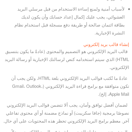
لأسباب أمنية ولمنع إساءة الاستخدام من قبل مرسلي البريد
العشوائي، يجب عليك إكمال إعداد حسابك وأن يكون لديك
بطاقة ائتمان صالحة أو طريقة دفع مسجلة قبل استخدام نظام
النشرة الإخبارية.
إنشاء قالب بريد إلكتروني
قالب البريد الإلكتروني هو التصميم والمحتوى (عادةً ما يكون بتنسيق
HTML) الذي سيتم استخدامه كنص لرسالتك الإخبارية أو رسالة البريد
الإلكتروني.
عادةً ما تُكتب قوالب البريد الإلكتروني بلغة HTML، ولكن يجب أن
تكون متوافقة مع برامج قراءة البريد الإلكتروني (Gmail، Outlook،
Apple Mail، إلخ).
لضمان أفضل توافق وأمان، يجب ألا تتضمن قوالب البريد الإلكتروني
نصوصًا برمجية (جافا سكريبت) أو نماذج مضمنة أو أي محتوى تفاعلي
آخر. معظم برامج البريد الإلكتروني تحظر هذه المحتويات على أي حال.
لا ينبغي تضمين مقاطع الفيديو مباشرة في البريد الإلكتروني. بدلاً من