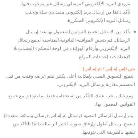
مزودي البريد الإلكتروني كمرسلي رسائل غير مرغوب فيها،
تأكد دائمًا من إرسال بريد إلكتروني مفيد ذي صلة وتجنب
رسائل البريد الإلكتروني المتكررة.
تأكد من الامتثال لجميع القوانين المعمول بها عند إرسال
الرسائل. قم بتعيين الموافقة القانونية المناسبة لجمع رسائل
البريد الإلكتروني وأرقام الهواتف في لوحة التحكم> الحساب &
الإعدادات> إعدادات الموقع
نص (إس إم إس / إم إم اس)
يتمتع التسويق النصي بإمكانية أعلى بكثير ليتم عرضه وفتحه من قبل
المستلم مقارنة برسائل البريد الإلكتروني.
ومع ذلك، يجب عليك التأكد من استخدامه فقط بما يتوافق مع جميع
القوانين المعمول بها.
يتم إرسال الرسائل النصية كرسائل إم إم اس (رسائل وسائط متعددة)
تسمح برسائل أطول وإرفاق صورة. اختبر الرسالة دائمًا للتأكد من
تلقيها بالطريقة التي تتوقعها.