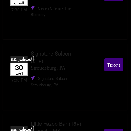
السبت
Seven Sirens - The
7:30 PM
Blendery
Signature Saloon
أغسطس
(21+)
,2026
Tickets
30
Stroudsburg, PA
الأحد
Signature Saloon
-
7:00 PM
Stroudsburg, PA
Little Yazoo Bar (18+)
أغسطس
,2026
Bentonia, MS