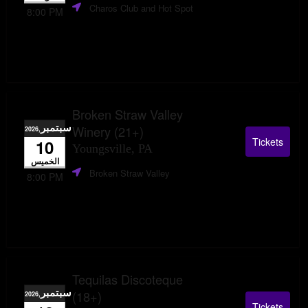
Charos Club and Hot Spot
8:00 PM
Broken Straw Valley
سبتمبر
Winery (21+)
,2026
Tickets
10
Youngsville, PA
الخميس
Broken Straw Valley
8:00 PM
Tequilas Discoteque
سبتمبر
(18+)
,2026
Tickets