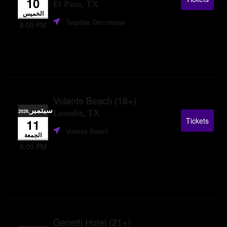
10
El Paso, TX
الخميس
Tequilas Discoteque
8:00 PM
Volente Beach (18+)
سبتمبر
,2026
Leander, TX
Tickets
11
Volente Beach
الجمعة
8:00 PM
Genetti Hotel (21+)