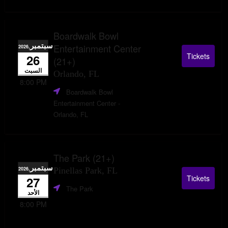
Boardwalk Bowl
سبتمبر
Entertainment Center
,2026
Tickets
26
(21+)
السبت
Orlando, FL
8:00 PM
Boardwalk Bowl
Entertainment Center
-
Orlando, FL
The Park (21+)
سبتمبر
,2026
Pinellas Park, FL
Tickets
27
The Park
الأحد
8:00 PM