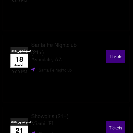
8:00 PM
Santa Fe Nightclub
سبتمبر
(21+)
,2026
Tickets
18
Avondale, AZ
الجمعة
Santa Fe Nightclub
9:00 PM
Showgirls (21+)
سبتمبر
,2026
Miami, FL
Tickets
21