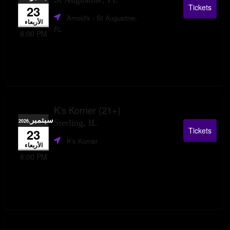
Tickets
23
Arnold's
- St Augustine,
الأربعاء
FL
8:00 PM
K's Korner (21+)
سبتمبر
,2026
Sterling, IL
Tickets
23
K's Korner
الأربعاء
8:00 PM