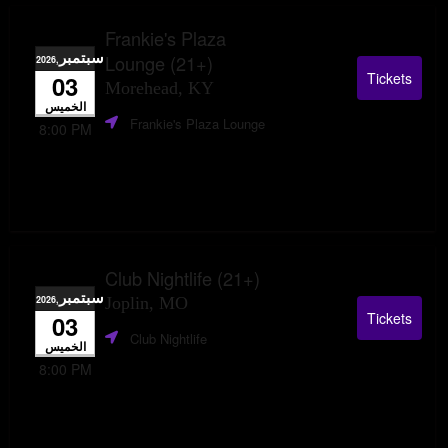
Frankie's Plaza
سبتمبر
Lounge (21+)
,2026
Tickets
03
Morehead, KY
الخميس
Frankie's Plaza Lounge
8:00 PM
Club Nightlife (21+)
سبتمبر
,2026
Joplin, MO
Tickets
03
Club Nightlife
الخميس
8:00 PM