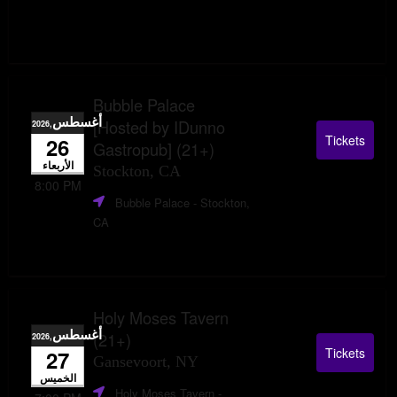
Bubble Palace
أغسطس
[Hosted by IDunno
,2026
Tickets
26
Gastropub] (21+)
الأربعاء
Stockton, CA
8:00 PM
Bubble Palace
- Stockton,
CA
Holy Moses Tavern
أغسطس
(21+)
,2026
Tickets
27
Gansevoort, NY
الخميس
Holy Moses Tavern
-