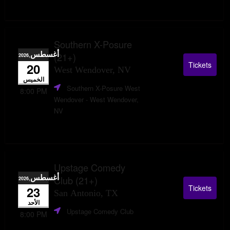
Southern X-Posure
أغسطس
(21+)
,2026
Tickets
20
West Wendover, NV
الخميس
Southern X-Posure West
8:00 PM
Wendover
- West Wendover,
NV
Upstage Comedy
أغسطس
Club (21+)
,2026
Tickets
23
San Antonio, TX
الأحد
Upstage Comedy Club
8:00 PM