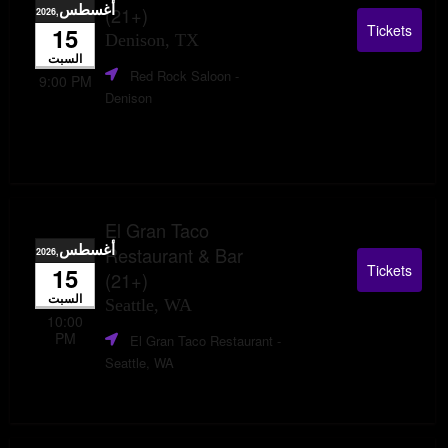
أغسطس
(21+)
,2026
Tickets
15
Denison, TX
السبت
Red Rock Saloon
-
9:00 PM
Denison
El Gran Taco
أغسطس
Restaurant & Bar
,2026
Tickets
15
(21+)
السبت
Seattle, WA
10:00
PM
El Gran Taco Restaurant
-
Seattle, WA