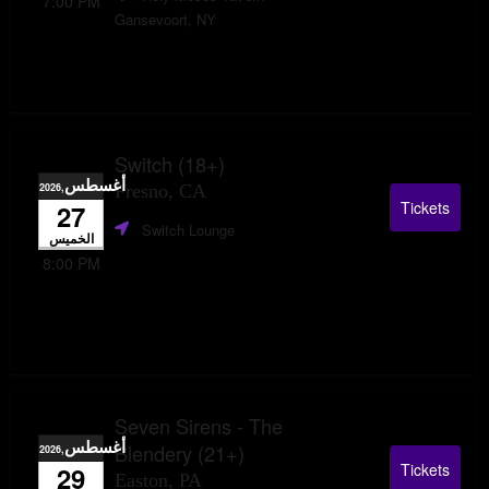
7:00 PM
Gansevoort, NY
Switch (18+)
أغسطس
,2026
Fresno, CA
Tickets
27
Switch Lounge
الخميس
8:00 PM
Seven Sirens - The
أغسطس
Blendery (21+)
,2026
Tickets
29
Easton, PA