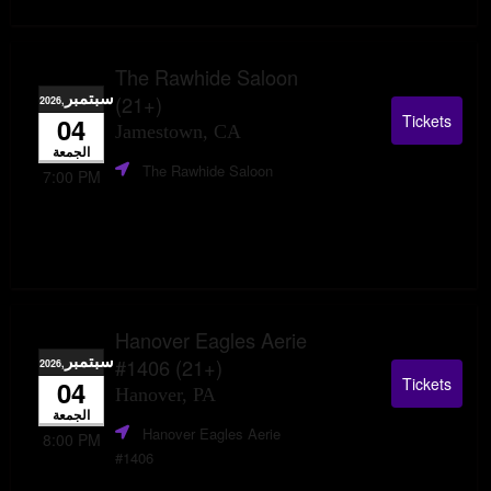
The Rawhide Saloon
سبتمبر
(21+)
,2026
Tickets
04
Jamestown, CA
الجمعة
The Rawhide Saloon
7:00 PM
Hanover Eagles Aerie
سبتمبر
#1406 (21+)
,2026
Tickets
04
Hanover, PA
الجمعة
Hanover Eagles Aerie
8:00 PM
#1406