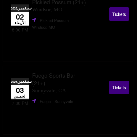
Pickled Possum (21+)
سبتمبر
,2026
Windsor, MO
Tickets
02
Pickled Possum
-
الأربعاء
Windsor, MO
8:00 PM
Fuego Sports Bar
سبتمبر
(21+)
,2026
Tickets
03
Sunnyvale, CA
الخميس
Fuego
- Sunnyvale
7:30 PM