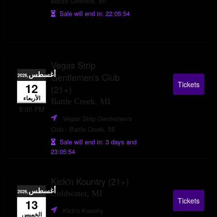
Mount Clemens, MI
Sale will end in:
22:05:53
Vegas Strip
أغسطس
Gentlemen's Club
,2026
Tickets
12
(21+)
الأربعاء
Battle Creek, MI
8:00 PM
Vegas Strip Gentlemen's
Club
- Battle Creek, MI
Sale will end in:
3 days and
23:05:53
Kick'n Kountry (21+)
أغسطس
,2026
Coldwater, MI
Tickets
13
Kick'n Kountry
الخميس