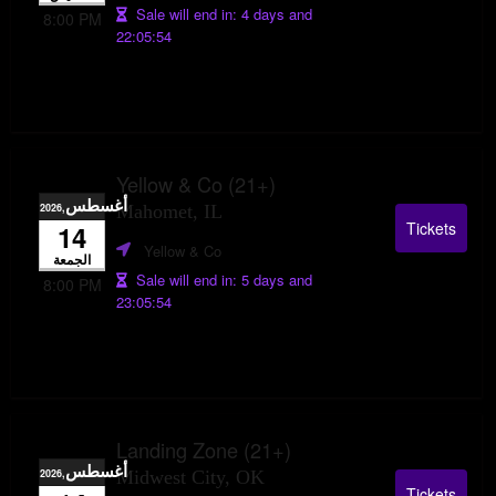
Sale will end in:
4 days and
8:00 PM
22:05:53
Yellow & Co (21+)
أغسطس
,2026
Mahomet, IL
Tickets
14
Yellow & Co
الجمعة
Sale will end in:
5 days and
8:00 PM
23:05:53
Landing Zone (21+)
أغسطس
,2026
Midwest City, OK
Tickets