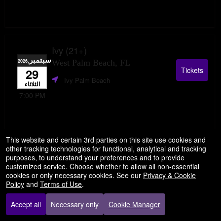
Ivy (21+)
سبتمبر
,2026
West Palm Beach, FL
Tickets
29
Ivy Palm Beach
الثلاثاء
7:00 PM
This website and certain 3rd parties on this site use cookies and
other tracking technologies for functional, analytical and tracking
purposes, to understand your preferences and to provide
customized service. Choose whether to allow all non-essential
Bar Blu (21+)
cookies or only necessary cookies. See our
Privacy & Cookie
سبتمبر
,2026
Pompano Beach, FL
Policy
and
Terms of Use
.
Tickets
30
Bar[Blu]
الأربعاء
Accept all
Necessary only
Cookie Manager
7:00 PM