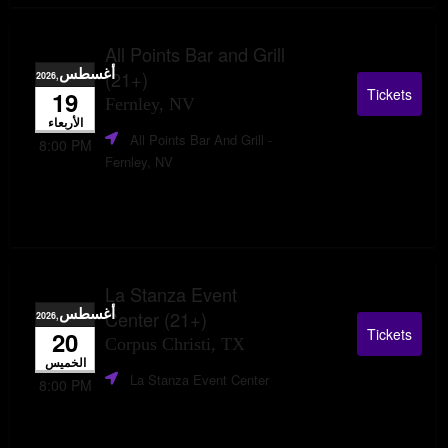
All Points Bar and Grill
أغسطس
(21+)
,2026
Tickets
19
Fernley, NV
الأربعاء
All Points Bar And Grill
-
8:00 PM
Fernley, NV
La Stanza Event
أغسطس
Center (21+)
,2026
Tickets
20
Corpus Christi, TX
الخميس
La Stanza Event Center
8:00 PM