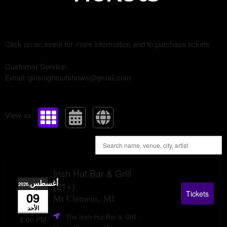
Click on an event for more information and to purchase tickets
Customer Service:
Email: girlsnightoutshows@gmail.com
View as:
Irish Hut Bar & Grill
أغسطس
(21+)
,2026
Tickets
09
Mt Clemens, MI
الأحد
The Irish Hut Bar & Grill
-
8:00 PM