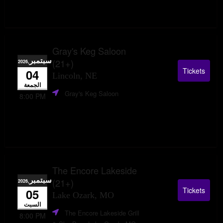
Gray's Keg Saloon
سبتمبر
(21+)
,2026
Tickets
04
Lincoln, NE
الجمعة
Gray's Keg Saloon
8:00 PM
The Encore Lakeside
سبتمبر
(21+)
,2026
Tickets
05
Lake Ozark, MO
السبت
The Encore Lakeside Grill
8:00 PM