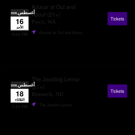
Azucar at Out and
أغسطس
About (21+)
,2026
Tickets
16
Pasco, WA
الأحد
Azucar at Out and About
9:00 PM
The Jousting Lemur
أغسطس
(21+)
,2026
Tickets
18
Bismarck, ND
الثلاثاء
The Joustin Lemur
7:30 PM