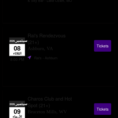
& Sky Bar
- Lake Ozark, MO
Rai's Rendezvous
سبتمبر
(21+)
,2026
Tickets
08
Ashburn, VA
الثلاثاء
Rai's
- Ashburn
8:00 PM
Charos Club and Hot
سبتمبر
Spot (21+)
,2026
Tickets
09
Bruceton Mills, WV
الأربعاء