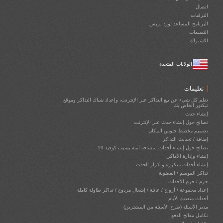
اتصال
الترقيات
البرنامج المساعد لورد بريس
التقييمات
الاشتراك
الولايات المتحدة
تعليمات
تعلم كل شيء عن بيع التذاكر عبر الإنترنت، وإعداد شباك التذاكر وموقع
تيكتور الخاص بك
إنشاء حدث
نصائح حول إنشاء حدث عبر الإنترنت
تصميم مخطط جلوس المكان
إضافة / تحديث التذاكر
نصائح حول إنشاء أحداث بمسافة آمنة بسبب كوفيد 19
إنشاء وإدارة الأماكن
إنشاء أحداث متكررة وتكرار الحدث
تذاكر الموسم / العضوية
حزم / حزم الأحداث
إعداد مجموعة / أزواج / عائلة / إشغال مزدوج / تذاكر طاولة كاملة
أحداث متعددة الأيام
مدير الأسئلة (طرح الأسئلة من المشترين)
تكامل معالج الدفع