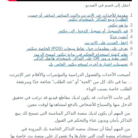
انتقل إلى قسم في الفيديو:
مقدمة للأحداث عبر الإنترنت والبث المباشر (مباشر أو حسب
الطلب) وبيع التذاكر باستخدام تيكتور
ما هو تيكتور
قم بالتسجيل أو تسجيل الدخول إلى تيكتور
أنشئ حدثًا
اجعل الحدث على الإنترنت
تعرف على معلومات حول نقاط مبيعات (POS) الخاصة بتيكتور
تعلم كيفية استخدام التحكم في بوابة تيكتور لمسح الرموز
الشريطية ورموز QR على التذاكر باستخدام هاتفك الذكي
تحسينات اختيارية أخرى لموقع تيكتور الخاص بك
أصبحت الأحداث والفصول الدراسية والمؤتمرات والأفلام عبر الإنترنت
... بما في ذلك كل من "الحية" أو "عند الطلب" شائعة جدًا ومرتفعة
الطلب خاصة بسبب الوباء.
إلى جانب الأحداث، قد يكون لديك مقاطع فيديو قد ترغب في تحقيق
الدخل منها والسماح للأشخاص بالدفع لمشاهدتها لوقت معين.
من المهم أن يكون لديك منصة التذاكر المناسبة التي تسمح لك ببيع
التذاكر بأمان وبدون عناء والتحكم في القبول.
من المهم أيضًا أن تمنحك منصة التذاكر الخاصة بك المرونة في
استخدام منصة البث التي تختارها ولا تقصرك على منصة بث خاصة بها