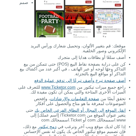
صمم
موقعك: قم بتغيير الألوان، وتحميل شعارك ورأس البريد
الإلكتروني وصور الخلفية.
أضف سلعًا أو بطاقات هدايا إلى متجرك
كن على دراية بصفحة نقاط البيع (POS) حتى تتمكن من بيع
التذاكر وجهًا لوجه أو عبر الهاتف ، في أكبر عدد من أكشاك بيع
التذاكر أو مواقع البيع بالتجزئة.
أضف صفحة تبرع وأضف تبرعًا إلى تدفق عملية الدفع
راجع جميع ميزات تيكتور من
www.Ticketor.com
للتعرف على
الميزات الأخرى المتاحة والتي يمكن أن تكون مفيدة لك.
تحقق أيضًا من
صفحة التعليمات والإرشادات
، وافحص
الموضوعات لمعرفة ما هو متاح والحصول على أفكار
انقل الموقع إلى المجال أو النطاق الفرعي الخاص بك
حتى
يتغير عنوان الموقع من Ticketor.com/ [اسم عملك] إلى
www.اسممجالك.com أو Ticket.اسممجالك.com
إذا كان لديك موقع ويب آخر وترغب في
دمج تيكتور
مع ذلك،
فإن تصميم موقع تيكتور الخاص بك يكون له نفس الإحساس