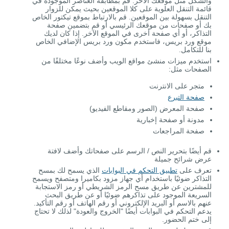
والشكل مثل موقعك الآخر. قم بمطابقة العناصر الموجودة في
قائمة التنقل العلوية على كلا الموقعين بحيث يمكن للزوار
التنقل بسهولة بين الموقعين. قم بالارتباط بموقع تيكتور الخاص
بك أو صفحات من موقعك الرئيسي أو قم بتضمين صفحة
التذاكر، أو أي صفحة أخرى في الموقع الآخر. إذا كان لديك
موقع ورد بريس، فاستخدم مكون ورد بريس الإضافي الخاص
بنا للتكامل.
استخدم ميزات منشئ مواقع الويب وأضف نوعًا مختلفًا من
الصفحات مثل:
متجر على الانترنت
صفحة التبرع
صفحة المعرض (الصور ومقاطع الفيديو)
مدونة أو صفحة إخبارية
صفحة المراجعات
قم أيضًا بتحرير النص / الرسم على صفحاتك وأضف لافتة
عرض شرائح جميلة
تعرف على
تطبيق التحكم في البوابات
الذي يسمح لك بمسح
التذاكر ضوئيًا باستخدام أي جهاز مزود بكاميرا ومتصفح ويسمح
للمشترين عن طريق مسح الرمز الشريطي أو رمز الاستجابة
السريعة الموجود على تذاكرهم ضوئيًا أو عن طريق البحث
عنهم بالاسم أو البريد الإلكتروني أو رقم الهاتف أو رقم التأكيد.
يدعم التحكم في البوابات أيضًا "الخروج والعودة" لذلك لا تحتاج
إلى ختم الحضور.