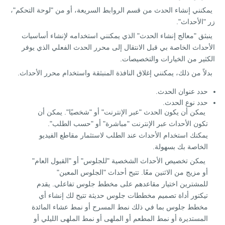
يمكنني إنشاء الحدث من قسم الروابط السريعة، أو من "لوحة التحكم"،
زر "الأحداث".
ينبثق "معالج إنشاء الحدث" الذي يمكنني استخدامه لإنشاء أساسيات
الأحداث الخاصة بي قبل الانتقال إلى محرر الحدث الفعلي الذي يوفر
الكثير من الخيارات والتخصيصات.
بدلاً من ذلك، يمكنني إغلاق النافذة المنبثقة واستخدام محرر الأحداث.
حدد عنوان الحدث.
حدد نوع الحدث.
يمكن أن يكون الحدث "عبر الإنترنت" أو "شخصيًا". يمكن أن
تكون الأحداث عبر الإنترنت "مباشرة" أو "حسب الطلب".
يمكنك استخدام الأحداث عند الطلب لاستثمار مقاطع الفيديو
الخاصة بك بسهولة.
يمكن تخصيص الأحداث الشخصية "للجلوس" أو "القبول العام"
أو مزيج من الاثنين معًا. تتيح أحداث "الجلوس المعين"
للمشترين اختيار مقاعدهم على مخطط جلوس تفاعلي. يقدم
تيكتور أداة تصميم مخططات جلوس حديثة تتيح لك إنشاء أي
مخطط جلوس بما في ذلك نمط المسرح أو نمط عشاء المائدة
المستديرة أو نمط المطعم أو الملهى أو نمط الملهى الليلي أو