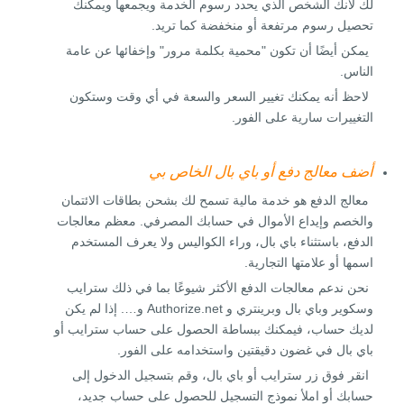
لك لأنك الشخص الذي يحدد رسوم الخدمة ويجمعها ويمكنك
تحصيل رسوم مرتفعة أو منخفضة كما تريد.
يمكن أيضًا أن تكون "محمية بكلمة مرور" وإخفائها عن عامة
الناس.
لاحظ أنه يمكنك تغيير السعر والسعة في أي وقت وستكون
التغييرات سارية على الفور.
أضف معالج دفع أو باي بال الخاص بي
معالج الدفع هو خدمة مالية تسمح لك بشحن بطاقات الائتمان
والخصم وإيداع الأموال في حسابك المصرفي. معظم معالجات
الدفع، باستثناء باي بال، وراء الكواليس ولا يعرف المستخدم
اسمها أو علامتها التجارية.
نحن ندعم معالجات الدفع الأكثر شيوعًا بما في ذلك سترايب
وسكوير وباي بال وبرينتري و Authorize.net و…. إذا لم يكن
لديك حساب، فيمكنك ببساطة الحصول على حساب سترايب أو
باي بال في غضون دقيقتين واستخدامه على الفور.
انقر فوق زر سترايب أو باي بال، وقم بتسجيل الدخول إلى
حسابك أو املأ نموذج التسجيل للحصول على حساب جديد،