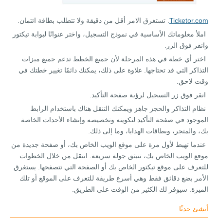
Ticketor.com
. تستغرق الامر أقل من دقيقة ولا تتطلب بطاقة ائتمان.
املأ معلوماتك الأساسية في نموذج التسجيل، واختر عنوانًا لبوابة تيكتور
وانقر فوق الزر.
اختر أي خطة في هذه المرحلة لأن جميع الخطط تدعم جميع ميزات
التذاكر التي قد تحتاجها. علاوة على ذلك، يمكنك دائمًا تغيير خطتك في
وقت لاحق.
انقر فوق زر التسجيل لرؤية صفحة التأكيد.
نظام التذاكر والحجز جاهز ويمكنك التنقل هناك باستخدام الرابط
الموجود في صفحة التأكيد لتكوينه وتخصيصه وإنشاء الأحداث الخاصة
بك، والمتجر، وبطاقات الهدايا، وما إلى ذلك.
عندما تهبط لأول مرة على موقع الويب الخاص بك، أو صفحة جديدة من
موقع الويب الخاص بك، تنبثق جولة سريعة. انتقل من خلال الخطوات
للتعرف على موقع تيكتور الخاص بك أو الصفحة التي تتصفحها. يستغرق
الأمر بضع دقائق فقط وهي أسرع طريقة للتعرف على الموقع أو تلك
الميزة. سيوفر لك الكثير من الوقت على الطريق.
أنشئ حدثًا