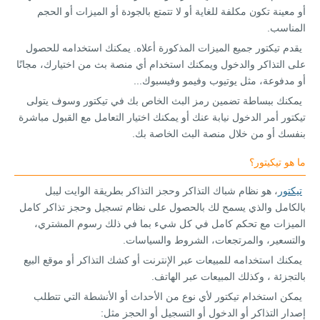
أو معينة تكون مكلفة للغاية أو لا تتمتع بالجودة أو الميزات أو الحجم
المناسب.
يقدم تيكتور جميع الميزات المذكورة أعلاه. يمكنك استخدامه للحصول
على التذاكر والدخول ويمكنك استخدام أي منصة بث من اختيارك، مجانًا
أو مدفوعة، مثل يوتيوب وفيمو وفيسبوك...
يمكنك ببساطة تضمين رمز البث الخاص بك في تيكتور وسوف يتولى
تيكتور أمر الدخول نيابة عنك أو يمكنك اختيار التعامل مع القبول مباشرة
بنفسك أو من خلال منصة البث الخاصة بك.
ما هو تيكيتور؟
تيكتور
، هو نظام شباك التذاكر وحجز التذاكر بطريقة الوايت ليبل
بالكامل والذي يسمح لك بالحصول على نظام تسجيل وحجز تذاكر كامل
الميزات مع تحكم كامل في كل شيء بما في ذلك رسوم المشتري،
والتسعير، والمرتجعات، الشروط والسياسات.
يمكنك استخدامه للمبيعات عبر الإنترنت أو كشك التذاكر أو موقع البيع
بالتجزئة ، وكذلك المبيعات عبر الهاتف.
يمكن استخدام تيكتور لأي نوع من الأحداث أو الأنشطة التي تتطلب
إصدار التذاكر أو الدخول أو التسجيل أو الحجز مثل: