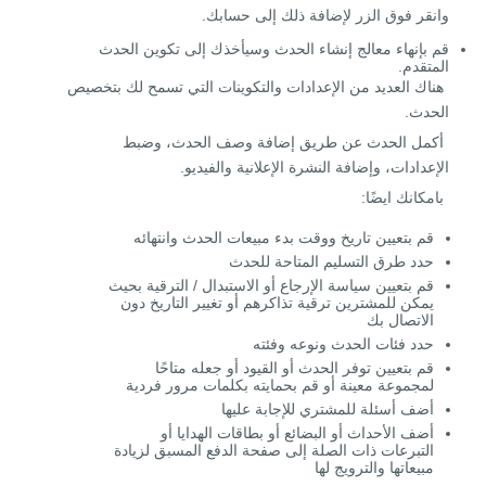
وانقر فوق الزر لإضافة ذلك إلى حسابك.
قم بإنهاء معالج إنشاء الحدث وسيأخذك إلى تكوين الحدث
المتقدم.
هناك العديد من الإعدادات والتكوينات التي تسمح لك بتخصيص
الحدث.
أكمل الحدث عن طريق إضافة وصف الحدث، وضبط
الإعدادات، وإضافة النشرة الإعلانية والفيديو.
بامكانك ايضًا:
قم بتعيين تاريخ ووقت بدء مبيعات الحدث وانتهائه
حدد طرق التسليم المتاحة للحدث
قم بتعيين سياسة الإرجاع أو الاستبدال / الترقية بحيث
يمكن للمشترين ترقية تذاكرهم أو تغيير التاريخ دون
الاتصال بك
حدد فئات الحدث ونوعه وفئته
قم بتعيين توفر الحدث أو القيود أو جعله متاحًا
لمجموعة معينة أو قم بحمايته بكلمات مرور فردية
أضف أسئلة للمشتري للإجابة عليها
أضف الأحداث أو البضائع أو بطاقات الهدايا أو
التبرعات ذات الصلة إلى صفحة الدفع المسبق لزيادة
مبيعاتها والترويج لها