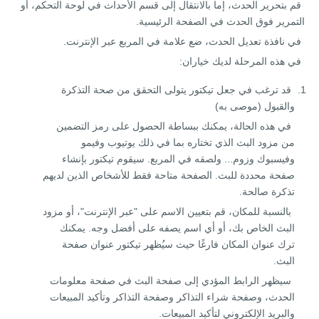
قم بتحرير الحدث، إما بالانتقال إلى قسم الأحداث في لوحة التحكم، أو
التمرير فوق الحدث في الصفحة الرئيسية.
في نافذة تعديل الحدث، ضع علامة في المربع عبر الإنترنت.
في هذه المرحلة لديك خياران:
قد ترغب في جعل تيكتور يتولى التحقق من صحة التذكرة
والقبول (موصى به)
في هذه الحالة، يمكنك ببساطة الحصول على رمز التضمين
من مزود البث الذي تختاره بما في ذلك يوتيوب وفيمو
وفيسبوك وزوم... ولصقه في المربع. سيقوم تيكتور بإنشاء
صفحة محددة للبث. الصفحة متاحة فقط للأشخاص الذين لديهم
تذكرة صالحة.
بالنسبة للمكان، قم بتعيين الاسم على "عبر الإنترنت"، أو مزود
البث الخاص بك، أو أي اسم يصفه على أفضل وجه. يمكنك
ترك عنوان المكان فارغًا حيث سيُظهر تيكتور عنوان صفحة
البث.
سيظهر الرابط المؤدي إلى صفحة البث في صفحة معلومات
الحدث، وصفحة شراء التذاكر وصفحة التذاكر وتأكيد المبيعات
والبريد الإلكتروني لتأكيد المبيعات.