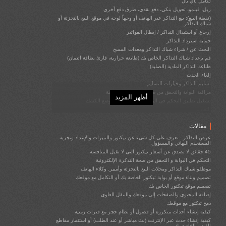
تكامل باي بال
زيل، فينمو، تحويل بنكي، دفع نقدي، طرق دفع أخرى
(نقطة البيع): بيع التذاكر عبر الهاتف أو وجهاً لوجه في موقع البيع بالتجزئة أو
شباك التذاكر
إرجاع أو استبدال التذاكر / إبطال الفواتير
حماية استرداد التذاكر
البحث عن / شراء شباك التذاكر ومعدات المسح
قم بإعداد شباك التذاكر الخاص بك (طابعة حرارية، قارئ بطاقة ائتمان)
طباعة التذاكر المادية (الصلبة)
إلغاء الحدث
تسليم التذاكر وخيارات التسليم
مراقبة البوابة والتحقق من صحة التذكرة الإلكترونية
أظهر المزيد
تشغيل تطبيق التحكم في البوابة ونقاط البيع في وضع الكشك
التقارير
أعلن عن أحداثك / عرض الإعلانات واكسب المال
مقالات
القسائم (رموز الترويج)
اقتراح (الترويج) للأحداث ذات الصلة، أو المميزة، أو البضائع، أو خيارات التبرع
عرض التذاكر - تعرف على كل شيء عن تيكتور والميزات والإعداد وتجربة
فيما قبل الدفع، على صفحة ما قبل الدفع
المستخدم النهائي والمسؤول
إرسال رسائل البريد الإلكتروني إلى القائمة البريدية (الرسائل الإخبارية)
45 حقائق لا تصدق عن أسعار تيكتور التي لا تقبل المنافسة
المروجين الفرعيين (تتبع الإحالات)
التحكم في البوابة و التحقق من صحة التذكرة الإلكترونية
احصل على تقييمات (تجنب التقييمات السيئة)
موظفو شباك التذاكر ومحلات البيع بالتجزئة وأمبير. وكلاء الهاتف
التكامل بين وسائل التواصل الاجتماعي والفيسبوك
تصميم وبناء موقع أو بوابة تيكتور الخاصة بك أو التكامل مع موقعك
تكامل تحليلات جوجل
تصميم موقع تيكتور الخاص بك
المستخدمون الحاصلون على إذن خاص: المسؤولون، ومولدي المراسلين،
إضافة المحتوى والصفحات إلى موقعك والتنقل العلوي
ومنظمي الأحداث، ووكلاء المبيعات، ومراقبي البوابة
دمج تيكتور مع موقعك
استخدم عنوان (عناوين) البريد الإلكتروني @Ticketor.com الخاص بك
كيفية إنشاء أحداث متكررة أو فصول أو نظام حجز مع فترات زمنية
الامتثال للقوانين المحلية / قوانين الخصوصية / اللائحة العامة لحماية البيانات
كيفية إنشاء حدث عبر الإنترنت (بث مباشر أو عند الطلب) أو استثمار مقاطع
دمج تيكتور مع موقع الويب الخاص بك
الفيديو الخاصة بك