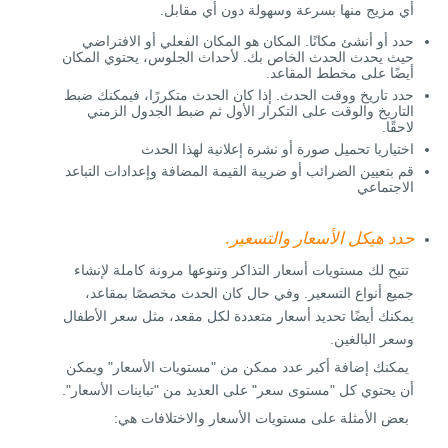
أي مزيج منها بسرعة وسهولة دون أي مقابل.
حدد أو أنشئ مكانًا. المكان هو المكان الفعلي أو الافتراضي
حيث يحدث الحدث الخاص بك. لأحداث الجلوس، يحتوي المكان
أيضًا على مخطط المقاعد.
حدد تاريخ ووقت الحدث. إذا كان الحدث متكررًا، فيمكنك ضبط
التاريخ والوقت على التكرار الأول ثم ضبط الجدول الزمني
لاحقًا.
اختياريا تحميل صورة أو نشرة إعلانية لهذا الحدث
قم بتعيين الضرائب أو ضريبة القيمة المضافة وإعدادات التباعد
الاجتماعي
حدد هيكل الأسعار والتسعير.
تتيح لك مستويات أسعار التذاكر وتنوعها مرونة كاملة لإنشاء
جميع أنواع التسعير. وفي حال كان الحدث مخصصًا بمقاعد،
يمكنك أيضًا تحديد أسعار متعددة لكل مقعد، مثل سعر الأطفال
وسعر البالغين.
يمكنك إضافة أكبر عدد ممكن من "مستويات الأسعار" ويمكن
أن يحتوي كل "مستوى سعر" على العديد من "تباينات الأسعار".
بعض الأمثلة على مستويات الأسعار والاختلافات هي: