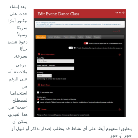
يعد إنشاء
حدث على
تيكتور أمرًا
سريعًا
وسهلاً.
دعونا ننشئ
حدثًا
بسرعة.
يرجى
ملاحظة أنه
على الرغم
من
استخدامنا
لمصطلح
"حدث" في
هذا الفيديو،
يمكن أن
ينطبق المفهوم أيضًا على أي نشاط قد يتطلب إصدار تذاكر أو قبول أو
حجز أو حجز.