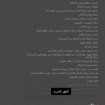
تصميم مخطط جلوس المكان
إضافة / تحديث التذاكر
نصائح حول إنشاء أحداث بمسافة آمنة بسبب كوفيد 19
إنشاء وإدارة الأماكن
إنشاء أحداث متكررة وتكرار الحدث
تذاكر الموسم / العضوية
حزم / حزم الأحداث
إعداد مجموعة / أزواج / عائلة / إشغال مزدوج / تذاكر طاولة كاملة
أحداث متعددة الأيام
مدير الأسئلة (طرح الأسئلة من المشترين)
تكامل معالج الدفع
تكامل باي بال
زيل، فينمو، تحويل بنكي، دفع نقدي، طرق دفع أخرى
(نقطة البيع): بيع التذاكر عبر الهاتف أو وجهاً لوجه في موقع البيع بالتجزئة أو
شباك التذاكر
إرجاع أو استبدال التذاكر / إبطال الفواتير
حماية استرداد التذاكر
البحث عن / شراء شباك التذاكر ومعدات المسح
قم بإعداد شباك التذاكر الخاص بك (طابعة حرارية، قارئ بطاقة ائتمان)
طباعة التذاكر المادية (الصلبة)
إلغاء الحدث
تسليم التذاكر وخيارات التسليم
مراقبة البوابة والتحقق من صحة التذكرة الإلكترونية
أظهر المزيد
تشغيل تطبيق التحكم في البوابة ونقاط البيع في وضع الكشك
التقارير
أعلن عن أحداثك / عرض الإعلانات واكسب المال
مقالات
القسائم (رموز الترويج)