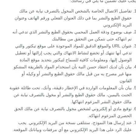
يجب عليك تضمين ما يلي في رسالتك:
تفاصيل الاتصال الخاصة بالشخص المخول بالتصرف نيابة عن مالك
حقوق الطبع والنشر بما في ذلك العنوان الفعلي ورقم الهاتف وعنوان
البريد الإلكتروني
صِف بوضوح ودقة العمل المحمي بحقوق الطبع والنشر الذي تدعي أنه
تم انتهاكه حتى نتمكن من التحقق من مطالبتك
عنوان URL والموقع الدقيق للمواد الموجودة على موقع تيكتور والتي
تدعي أنها تنتهك أو تخضع لنشاط الانتهاك والتي يجب إزالتها أو تعطيل
الوصول إليها، ومعلومات كافية للسماح لتيكتور بتحديد موقع المادة
بيان بأن لديك اعتقاد حسن النية بأن استخدام المواد بالطريقة المشكو
منها غير مصرح به من قبل مالك حقوق الطبع والنشر أو وكيله أو
القانون
بيان بأن المعلومات الواردة في الإخطار دقيقة، وأنك، تحت طائلة عقوبة
الحنث باليمين، مالك حقوق الطبع والنشر أو مخول بالتصرف نيابة عن
مالك حقوق النشر المزعوم انتهاكها.
توقيع مادي أو إلكتروني لشخص مخول بالتصرف نيابة عن مالك الحق
الحصري المزعوم انتهاكه.
عند إرسال هذا النموذج، ستتلقى نسخة من البريد الإلكتروني. يجب
عليك الرد على هذا البريد الإلكتروني مع أي مرفقات وبياناتك الموقعة.