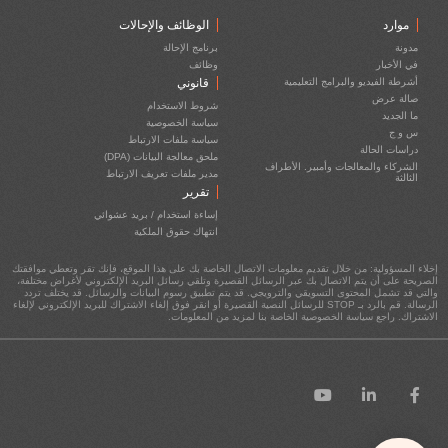
موارد
الوظائف والإحالات
مدونة
برنامج الإحالة
دعم التذاكر
في الأخبار
وظائف
هل لديك سؤال؟ دعنا نتحدث!
أشرطة الفيديو والبرامج التعليمية
قانوني
صالة عرض
شروط الاستخدام
ما الجديد
سياسة الخصوصية
س و ج
سياسة ملفات الارتباط
دعم التذاكر
دراسات الحالة
ملحق معالجة البيانات (DPA)
الشركاء والمعالجات وأمبير. الأطراف
مدير ملفات تعريف الارتباط
أضف سؤالك (أسئلتك) بالتفصيل في المربع
الثالثة
تقرير
أدناه واضغط على انتر.
إساءة استخدام / بريد عشوائي
انتهاك حقوق الملكية
إخلاء المسؤولية: من خلال تقديم معلومات الاتصال الخاصة بك على هذا الموقع، فإنك تقر وتعطي موافقتك
الصريحة على أن يتم الاتصال بك عبر الرسائل القصيرة وتلقي رسائل البريد الإلكتروني لأغراض مختلفة،
والتي قد تشمل المحتوى التسويقي والترويجي. قد يتم تطبيق رسوم البيانات والرسائل. قد يختلف تردد
الرسالة. قم بالرد بـ STOP للرسائل النصية القصيرة أو انقر فوق إلغاء الاشتراك للبريد الإلكتروني لإلغاء
الاشتراك. راجع سياسة الخصوصية الخاصة بنا لمزيد من المعلومات.