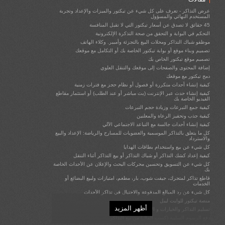
اقتراح (الترويج) للأحداث ذات الصلة، أو المميزة، أو البضائع، أو خيارات التبرع
عرض التذاكر - تعرف على كل شيء عن تيكتور والميزات والإعداد وتجربة
فيما قبل الدفع، على صفحة ما قبل الدفع
المستخدم النهائي والمسؤول
إرسال رسائل البريد الإلكتروني إلى القائمة البريدية (الرسائل الإخبارية)
45 حقائق لا تصدق عن أسعار تيكتور التي لا تقبل المنافسة
المروجين الفرعيين (تتبع الإحالات)
التحكم في البوابة و التحقق من صحة التذكرة الإلكترونية
احصل على تقييمات (تجنب التقييمات السيئة)
موظفو شباك التذاكر ومحلات البيع بالتجزئة وأمبير. وكلاء الهاتف
التكامل بين وسائل التواصل الاجتماعي والفيسبوك
تصميم وبناء موقع أو بوابة تيكتور الخاصة بك أو التكامل مع موقعك
تكامل تحليلات جوجل
تصميم موقع تيكتور الخاص بك
المستخدمون الحاصلون على إذن خاص: المسؤولون، ومولدي المراسلين،
إضافة المحتوى والصفحات إلى موقعك والتنقل العلوي
ومنظمي الأحداث، ووكلاء المبيعات، ومراقبي البوابة
دمج تيكتور مع موقعك
استخدم عنوان (عناوين) البريد الإلكتروني @Ticketor.com الخاص بك
كيفية إنشاء أحداث متكررة أو فصول أو نظام حجز مع فترات زمنية
الامتثال للقوانين المحلية / قوانين الخصوصية / اللائحة العامة لحماية البيانات
كيفية إنشاء حدث عبر الإنترنت (بث مباشر أو عند الطلب) أو استثمار مقاطع
دمج تيكتور مع موقع الويب الخاص بك
الفيديو الخاصة بك
نقل الموقع إلى المجال / المجال الفرعي الخاص بك (التسمية البيضاء)
كيفية جمع التبرعات وزيادة حجم التبرعات
هل تحتاج إلى مساعدة فردية عن بُعد؟
كيفية جذب وتحفيز الرعاة والمعلنين
عرض التذاكر - تعرف على كل شيء عن تيكتور والميزات والإعداد وتجربة
كيفية إنشاء أحداث جالسة مع التباعد الاجتماعي الآلي
المستخدم النهائي والمسؤول
كل ما يتعلق بالتذاكر الموسمية والعضويات للمسارح والرياضة: الإعداد والبيع
البدء السريع لتيكتور
والاسترداد
تصميم موقعك
كل شيء عن بيع واستخدام بطاقات الهدايا
إضافة المحتوى والصفحات إلى موقعك والتنقل العلوي
كيفية إعداد كشك التذاكر أو شباك التذاكر أو بيع التذاكر أثناء التنقل
أنشئ محتوى / صفحات مقصودة وأضف محتوى إلى صفحاتك
كل شيء عن التسويق وتحسين محركات البحث والإعلان عن الأحداث الخاصة
بك
بيع البضائع، أو الأطعمة، أو المشروبات، أو بطاقات الهدايا، أو الخدمات في
متجرك أو متجر الهدايا، أو البار، أو المطعم أو الامتياز الخاص بك
قاطع تذاكر لمتجرك، جيفت شوب، بار، مطعم، امتيازات ولبيع البضائع أو
الخدمات
جمع التبرعات وزيادة حجم التبرعات عن طريق إضافة جمع التبرعات إلى
تدفق الخروج
كل شيء عن رد المبالغ المدفوعة والاحتيال في تذاكر الأحداث
بيع بطاقات الهدايا واستخدامها وإدارتها
منصة تيكتور للوايت ليبل
محادثة
تسجيل الدخول / الاشتراك عبر جوجل
أظهر المزيد
تسليم التذاكر والخيارات و الاعتبارات
Smart-Block - حظر المستخدمين المسيئين أو المحتالين
دفع الرسوم السلبية (كسب المال) من بيع التذاكر