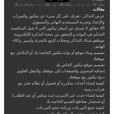
تعلم كل شيء عن بيع التذاكر عبر الإنترنت، وإعداد شباك
مقالات
التذاكر وموقع تيكتور الخاص بك
عرض التذاكر - تعرف على كل شيء عن تيكتور والميزات
إنشاء حدث
والإعداد وتجربة المستخدم النهائي والمسؤول
نصائح حول إنشاء حدث عبر الإنترنت
45 حقائق لا تصدق عن أسعار تيكتور التي لا تقبل المنافسة
تصميم مخطط جلوس المكان
التحكم في البوابة و التحقق من صحة التذكرة الإلكترونية
إضافة / تحديث التذاكر
موظفو شباك التذاكر ومحلات البيع بالتجزئة وأمبير. وكلاء
نصائح حول إنشاء أحداث بمسافة آمنة بسبب كوفيد 19
الهاتف
إنشاء وإدارة الأماكن
تصميم وبناء موقع أو بوابة تيكتور الخاصة بك أو التكامل مع
إنشاء أحداث متكررة وتكرار الحدث
موقعك
تذاكر الموسم / العضوية
تصميم موقع تيكتور الخاص بك
حزم / حزم الأحداث
إضافة المحتوى والصفحات إلى موقعك والتنقل العلوي
إعداد مجموعة / أزواج / عائلة / إشغال مزدوج / تذاكر طاولة
دمج تيكتور مع موقعك
كاملة
كيفية إنشاء أحداث متكررة أو فصول أو نظام حجز مع
أحداث متعددة الأيام
فترات زمنية
مدير الأسئلة (طرح الأسئلة من المشترين)
كيفية إنشاء حدث عبر الإنترنت (بث مباشر أو عند الطلب)
تكامل معالج الدفع
أو استثمار مقاطع الفيديو الخاصة بك
تكامل باي بال
كيفية جمع التبرعات وزيادة حجم التبرعات
زيل، فينمو، تحويل بنكي، دفع نقدي، طرق دفع أخرى
كيفية جذب وتحفيز الرعاة والمعلنين