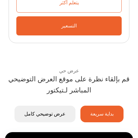
يتعلم أكثر
تعرف على كيفية بدء منصة التذاكر ا
التسعير
تعرف على خطط إعادة البيع والأسعار الت
عرض حي
قم بإلقاء نظرة على موقع العرض التوضيحي
استمتع بتجربة نظام التذاكر للفعاليات من Ticketor:
المباشر لـتیکتور
بداية سريعة
عرض توضيحي كامل