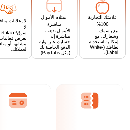
استلام الأموال
علامتك التجارية
لا إعلانات منا
مباشرة
100%
لا
الأموال تذهب
بيع باسمك
سوق/tplace
مباشرة إلى
وشعارك، مع
يعرض فعاليات
حسابك عبر بوابة
إمكانية استخدام
مشابهة أو منا
الدفع الخاصة بك
نطاقك (White-
لعملائك.
Label).
(مثل PayTabs).
Ticketo: الحل الشامل لتنظيم الأحداث فيما يتعلق بحجز التذاكر وشباك التذاكر والتسويق والمزيد
جميع احتياجات
التذاكر عبر
الإنترنت الخاصة بك
كل ما تحتاجه في
بفضل الميزات المدمجة
شباك التذاكر
القوية مثل مسح الباركود