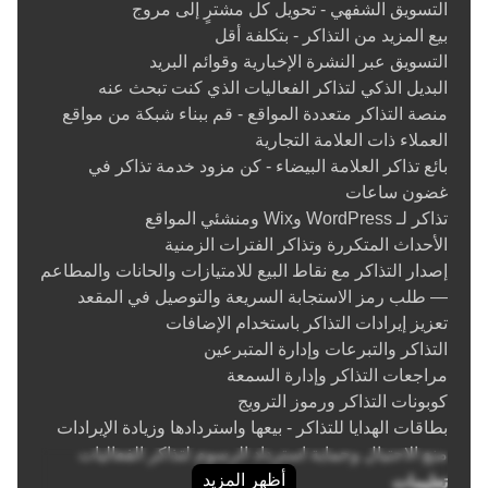
التسويق الشفهي - تحويل كل مشترٍ إلى مروج
بيع المزيد من التذاكر - بتكلفة أقل
التسويق عبر النشرة الإخبارية وقوائم البريد
البديل الذكي لتذاكر الفعاليات الذي كنت تبحث عنه
منصة التذاكر متعددة المواقع - قم ببناء شبكة من مواقع
العملاء ذات العلامة التجارية
بائع تذاكر العلامة البيضاء - كن مزود خدمة تذاكر في
غضون ساعات
تذاكر لـ WordPress وWix ومنشئي المواقع
الأحداث المتكررة وتذاكر الفترات الزمنية
إصدار التذاكر مع نقاط البيع للامتيازات والحانات والمطاعم
— طلب رمز الاستجابة السريعة والتوصيل في المقعد
تعزيز إيرادات التذاكر باستخدام الإضافات
التذاكر والتبرعات وإدارة المتبرعين
مراجعات التذاكر وإدارة السمعة
كوبونات التذاكر ورموز الترويج
بطاقات الهدايا للتذاكر - بيعها واستردادها وزيادة الإيرادات
منع الاحتيال وحماية استرداد الرسوم لتذاكر الفعاليات
أظهر المزيد
تعليمات