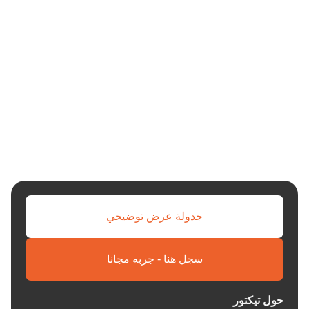
جدولة عرض توضيحي
سجل هنا - جربه مجانا
حول تيكتور