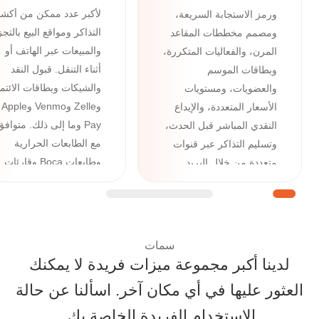
لأكبر عدد ممكن من أكش
ورمز الاستجابة السريعة،
التذاكر ومواقع البيع بالتجز
ومصمم مخططات المقاعد
والمبيعات عبر الهاتف أو
المرن، والفعاليات المتكررة،
أثناء التنقل. قبول النقد
وبطاقات الموسم
والشيكات وبطاقات الائتم
والعضويات، ومستويات
وZelle وVenmo وApple
الأسعار المتعددة، والإيداع
Pay وما إلى ذلك. متوافق
النقدي المباشر قبل الحدث،
مع الطابعات الحرارية
وتسليم التذاكر عبر قنوات
وطابعات Boca وقارئات
متعددة من خلال البريد
بطاقات الائتمان وسجلات
الإلكتروني والرسائل النصية
النقد.
وواتساب ومحفظة جوجل/
أبل، بالإضافة إلى أدوات
متقدمة مثل مدير الأسئلة
سمات
والنماذج المخصصة.
لدينا أكبر مجموعة ميزات فريدة لا يمكنك
العثور عليها في أي مكان آخر. اسألنا عن حالة
حلول شاملة لبيع التذاكر: ميزات Ticketor المصممة ل
الاستخدام الفريدة الخاصة بك.