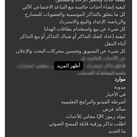
(نقطة البيع): بيع التذاكر عبر الهاتف أو وجهاً لوجه في موقع
كيفية إنشاء أحداث جالسة مع التباعد الاجتماعي الآلي
البيع بالتجزئة أو شباك التذاكر
كل ما يتعلق بالتذاكر الموسمية والعضويات للمسارح
إرجاع أو استبدال التذاكر / إبطال الفواتير
والرياضة: الإعداد والبيع والاسترداد
حماية استرداد التذاكر
كل شيء عن بيع واستخدام بطاقات الهدايا
البحث عن / شراء شباك التذاكر ومعدات المسح
كيفية إعداد كشك التذاكر أو شباك التذاكر أو بيع التذاكر
قم بإعداد شباك التذاكر الخاص بك (طابعة حرارية، قارئ
أثناء التنقل
بطاقة ائتمان)
كل شيء عن التسويق وتحسين محركات البحث والإعلان
طباعة التذاكر المادية (الصلبة)
عن الأحداث الخاصة بك
إلغاء الحدث
أظهر المزيد
قاطع تذاكر لمتجرك، جيفت شوب، بار، مطعم، امتيازات
تسليم التذاكر وخيارات التسليم
ولبيع البضائع أو الخدمات
مراقبة البوابة والتحقق من صحة التذكرة الإلكترونية
موارد
كل شيء عن رد المبالغ المدفوعة والاحتيال في تذاكر
تشغيل تطبيق التحكم في البوابة ونقاط البيع في وضع
مدونة
الأحداث
الكشك
في الأخبار
منصة تيكتور للوايت ليبل
التقارير
أشرطة الفيديو والبرامج التعليمية
تسليم التذاكر والخيارات و الاعتبارات
أعلن عن أحداثك / عرض الإعلانات واكسب المال
صالة عرض
دفع الرسوم السلبية (كسب المال) من بيع التذاكر
القسائم (رموز الترويج)
مولد رموز QR مجاني للأحداث
اقتراح (الترويج) للأحداث ذات الصلة، أو المميزة، أو
اطلب تذاكر ورقية قابلة للمسح الضوئي
البضائع، أو خيارات التبرع فيما قبل الدفع، على صفحة ما
ما الجديد
قبل الدفع