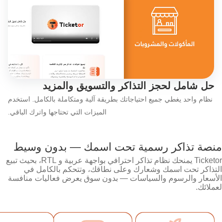
اكتشف ميزات Ticketor باختصار: شاهد مقطع الفيديو الذي يقدم نظرة عامة سريعة
حل شامل لحجز التذاكر والتسويق والمزيد
نظام واحد يغطي جميع احتياجاتك بطريقة آلية ومتكاملة بالكامل. استخدم
الميزات التي تحتاجها واترك الباقي.
منصة تذاكر رسمية تحت اسمك — بدون وسيط
Ticketor يمنحك نظام تذاكر احترافي بواجهة عربية و RTL، بحيث تبيع
التذاكر تحت اسمك وشعارك وعلى نطاقك، وتتحكم بالكامل في
الأسعار والرسوم والسياسات — بدون سوق يعرض فعاليات منافسة
لعملائك.