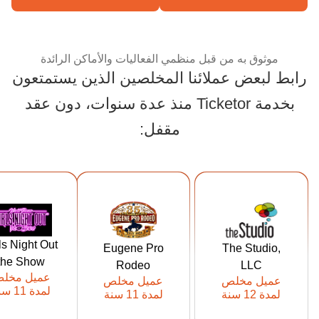
موثوق به من قبل منظمي الفعاليات والأماكن الرائدة
رابط لبعض عملائنا المخلصين الذين يستمتعون
بخدمة Ticketor منذ عدة سنوات، دون عقد
موثوق به من قبل منظمي
مقفل:
ps://tickets.
https://tickets.
https://tickets.t
rlsnightoutt
eugeneproro
hestudiorockf
ls Night Out
Eugene Pro
The Studio,
eshow.com
deo.com
ord.com
the Show
Rodeo
LLC
عميل Ticketor
عميل Ticketor
عميل Ticketor
عميل مخل
عميل مخلص
عميل مخلص
منذ: 2014
منذ: 2015
منذ: 015
لمدة 11 سنة
لمدة 12 سنة
لمدة 11 سنة