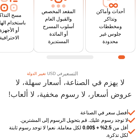
المدرج أو المائدة
المقاعد. قم
هاتفك الذكي 
المستديرة (نمط
أحداث وأماكن
المقعد المخصص
بتشغيل العديد
ماسح البارك
مسح التذاك
العشاء) أو نمط
وتذاكر
والقبول العام
من الأحداث
الاحترافي ل
باستخدام اله
المطعم / الملهى
ومخططات
أسلوب المسرح
المتزامنة في
الحضور وقبول
أو الأجهزة
أو نمط النادي
جلوس غير
أو المائدة
العديد من
يدعم تطبي
الاحترافية
الليلي أو أي
محدودة
المستديرة
الأماكن حول
التحكم في
مجموعة ويسمح
العالم.
البوابة "الخر
للمشتري باختيار
من أجل إعا
يتعلم
مقعده.
الدخول" حتى 
أكثر
التسعير
في
USD
تغيير الدولة
تضطر إلى خ
لا يهزم في الصناعة، أسعار سهلة، لا
يتعلم
الحضور
أكثر
وفر المزيد مع Ticketor: حلول التذاكر والتسويق منخفضة التكلفة
عروض أسعار، لا رسوم مخفية، لا ألعاب!
أفضل سعر في الصناعة
لا توجد رسوم عليك. قم بتحويل الرسوم إلى المشترين.
أقل من
2.5% +
$
0.00
لكل معاملة. نعم! لا توجد رسوم ثابتة
لكل تذكرة.