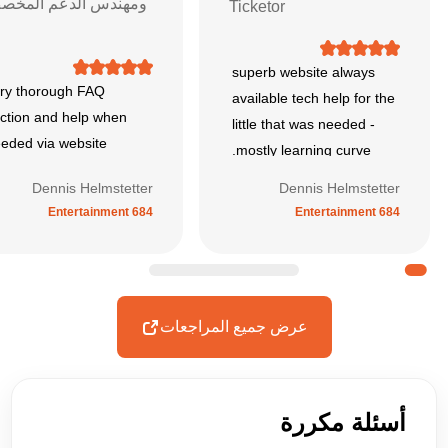
ومهندس الدعم المخ
Ticketor
superb website always
ry thorough FAQ
available tech help for the
ction and help when
little that was needed -
eded via website
mostly learning curve.
Dennis Helmstetter
Dennis Helmstetter
Entertainment 684
Entertainment 684
عرض جميع المراجعات
أسئلة مكررة