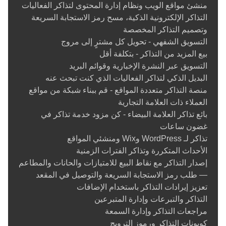
رحلات الطائرات المروحية، ستستفيد من عمولة صفرية، وتجارب دفع
منشئ مواقع الويب ونظام إدارة المحتوى لتذاكر الفعاليات
قابلة للتخصيص، وتحكم كامل في الأسعار. أنت من يحدد سعر التذكرة،
التذاكر الإلكترونية الذكية، مسح رمز الاستجابة السريعة
ورسوم الخدمة، وسياسات الاسترداد. Ticketor يُسهّل عليك كل شيء.
وتصميم التذاكر المخصصة
التسويق الشفهي - تحويل كل مشترٍ إلى مروج
أدوات تسويق مدمجة لتعزيز مبيعاتك
بيع المزيد من التذاكر - بتكلفة أقل
التسويق عبر النشرة الإخبارية وقوائم البريد
يبدأ بيع المزيد من التذاكر بالابتكار
marketing, Advertising
يمنحك
البديل الذكي لتذاكر الفعاليات الذي كنت تبحث عنه
Ticketor الأدوات اللازمة للنجاح. روّج لجولاتك باستخدام أكواد الخصم،
منصة التذاكر متعددة المواقع - قم ببناء شبكة من مواقع
وعروض الحجز المبكر، وبرامج الإحالة، وقوائم مُحسّنة لمحركات
العملاء ذات العلامة التجارية
البحث. يمكنك أيضًا تقديم أسعار جماعية للرحلات المدرسية أو الجولات
بائع تذاكر العلامة البيضاء - كن مزود خدمة تذاكر في
السياحية، وحزم برامج حجز التذاكر، وإدارة العروض الترويجية عبر
غضون ساعات
موقعك الإلكتروني ومنصات التواصل الاجتماعي.
تذاكر لـ WordPress وWix ومنشئي المواقع
يمكن للمشغلين الذين يقدمون برامج تذاكر جولات التسوق أو برامج
الأحداث المتكررة وتذاكر الفترات الزمنية
حجز تذاكر جولات الدراجات جذب المزيد من العملاء من خلال صفحات
إصدار التذاكر مع نقاط البيع للامتيازات والحانات والمطاعم
فعاليات قابلة للمشاركة، وتتبّع النتائج باستخدام تحليلات مدمجة.
— طلب رمز الاستجابة السريعة والتوصيل في المقعد
صُممت كل ميزة لمساعدتك في الوصول إلى المزيد من الأشخاص
تعزيز إيرادات التذاكر باستخدام الإضافات
وتحويل الاهتمام إلى حجوزات مؤكدة.
التذاكر والتبرعات وإدارة المتبرعين
مراجعات التذاكر وإدارة السمعة
ميزات شباك التذاكر وتسجيل الوصول التي تسافر معك
كوبونات التذاكر ورموز الترويج