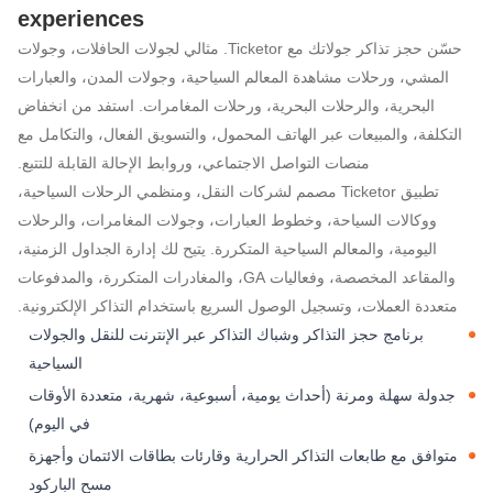
experiences
حسّن حجز تذاكر جولاتك مع Ticketor. مثالي لجولات الحافلات، وجولات
برنامج حجز تذاكر الرحل
المشي، ورحلات مشاهدة المعالم السياحية، وجولات المدن، والعبارات
البحرية، والرحلات البحرية، ورحلات المغامرات. استفد من انخفاض
التكلفة، والمبيعات عبر الهاتف المحمول، والتسويق الفعال، والتكامل مع
منصات التواصل الاجتماعي، وروابط الإحالة القابلة للتتبع.
تطبيق Ticketor مصمم لشركات النقل، ومنظمي الرحلات السياحية،
ووكالات السياحة، وخطوط العبارات، وجولات المغامرات، والرحلات
اليومية، والمعالم السياحية المتكررة. يتيح لك إدارة الجداول الزمنية،
والمقاعد المخصصة، وفعاليات GA، والمغادرات المتكررة، والمدفوعات
متعددة العملات، وتسجيل الوصول السريع باستخدام التذاكر الإلكترونية.
برنامج حجز التذاكر وشباك التذاكر عبر الإنترنت للنقل والجولات
السياحية
جدولة سهلة ومرنة (أحداث يومية، أسبوعية، شهرية، متعددة الأوقات
في اليوم)
متوافق مع طابعات التذاكر الحرارية وقارئات بطاقات الائتمان وأجهزة
مسح الباركود