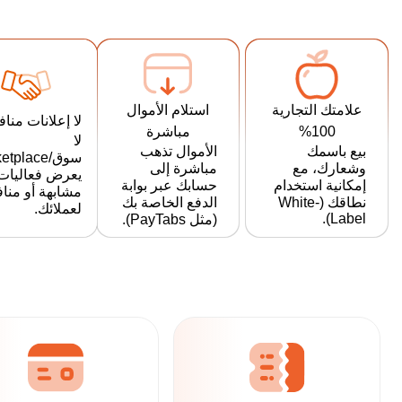
استلام الأموال
علامتك التجارية
لا إعلانات منا
مباشرة
100%
لا
الأموال تذهب
بيع باسمك
سوق/tplace
مباشرة إلى
وشعارك، مع
يعرض فعاليات
حسابك عبر بوابة
إمكانية استخدام
مشابهة أو منا
الدفع الخاصة بك
نطاقك (White-
لعملائك.
Label).
(مثل PayTabs).
Ticketo: الحل الشامل لتنظيم الأحداث فيما يتعلق بحجز التذاكر وشباك التذاكر والتسويق والمزيد
جميع احتياجات
التذاكر عبر