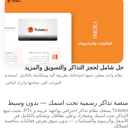
اكتشف ميزات Ticketor باختصار: شاهد مقطع الفيديو الذي يقدم نظرة عامة سريعة
حل شامل لحجز التذاكر والتسويق والمزيد
نظام واحد يغطي جميع احتياجاتك بطريقة آلية ومتكاملة بالكامل. استخدم
الميزات التي تحتاجها واترك الباقي.
منصة تذاكر رسمية تحت اسمك — بدون وسيط
Ticketor يمنحك نظام تذاكر احترافي بواجهة عربية و RTL، بحيث تبيع
التذاكر تحت اسمك وشعارك وعلى نطاقك، وتتحكم بالكامل في
الأسعار والرسوم والسياسات — بدون سوق يعرض فعاليات منافسة
لعملائك.