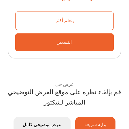
يتعلم أكثر
تعرف على كيفية بدء منصة التذاكر ا
التسعير
تعرف على خطط إعادة البيع والأسعار الت
عرض حي
قم بإلقاء نظرة على موقع العرض التوضيحي
استمتع بتجربة نظام التذاكر للفعاليات من Ticketor:
المباشر لـتیکتور
بداية سريعة
عرض توضيحي كامل