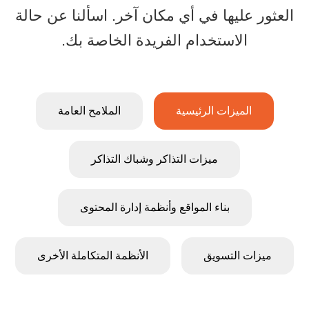
العثور عليها في أي مكان آخر. اسألنا عن حالة
حلول شاملة لبيع التذاكر: ميزات Ticketor المصممة ل
الاستخدام الفريدة الخاصة بك.
الميزات الرئيسية
الملامح العامة
ميزات التذاكر وشباك التذاكر
بناء المواقع وأنظمة إدارة المحتوى
تحتوي جمي
التذاكر
ميزات التسويق
الأنظمة المتكاملة الأخرى
الإلكترونية
يسمح لك مصمم
والتذاكر الما
مخطط الجلوس
على رمز
القوي بإنشاء أي