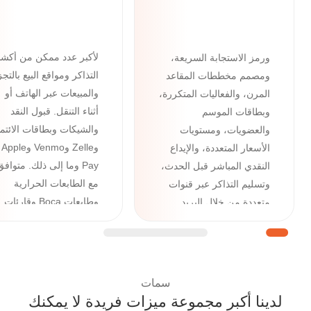
الإنترنت الخاصة بك
كل ما تحتاجه في
بفضل الميزات المدمجة
شباك التذاكر
القوية مثل مسح الباركود
لأكبر عدد ممكن من أكش
ورمز الاستجابة السريعة،
التذاكر ومواقع البيع بالتجز
ومصمم مخططات المقاعد
والمبيعات عبر الهاتف أو
المرن، والفعاليات المتكررة،
أثناء التنقل. قبول النقد
وبطاقات الموسم
والشيكات وبطاقات الائتم
والعضويات، ومستويات
وZelle وVenmo وApple
الأسعار المتعددة، والإيداع
Pay وما إلى ذلك. متوافق
النقدي المباشر قبل الحدث،
مع الطابعات الحرارية
وتسليم التذاكر عبر قنوات
وطابعات Boca وقارئات
متعددة من خلال البريد
بطاقات الائتمان وسجلات
الإلكتروني والرسائل النصية
النقد.
وواتساب ومحفظة جوجل/
أبل، بالإضافة إلى أدوات
متقدمة مثل مدير الأسئلة
سمات
والنماذج المخصصة.
لدينا أكبر مجموعة ميزات فريدة لا يمكنك