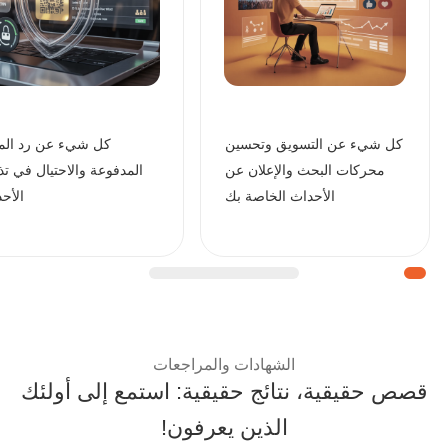
كل شيء عن التسويق وتحسين
كل شيء عن رد المب
محركات البحث والإعلان عن
المدفوعة والاحتيال في تذ
الأحداث الخاصة بك
الأح
| قصص نجاح العملاء ومراجعا
الشهادات والمراجعات
قصص حقيقية، نتائج حقيقية: استمع إلى أولئك
الذين يعرفون!