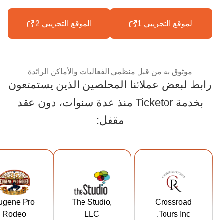
الموقع التجريبي 1
الموقع التجريبي 2
موثوق به من قبل منظمي الفعاليات والأماكن الرائدة
رابط لبعض عملائنا المخلصين الذين يستمتعون
بخدمة Ticketor منذ عدة سنوات، دون عقد
موثوق به من قبل منظمي
مقفل:
ps://tickets.
https://tickets.t
https://ar.ticke
ugeneproro
hestudiorockf
tor.com/crossr
ugene Pro
The Studio,
Crossroad
deo.com
ord.com
oadtours
Rodeo
LLC
Tours Inc.
عميل Ticketor
عميل Ticketor
عميل Ticketor